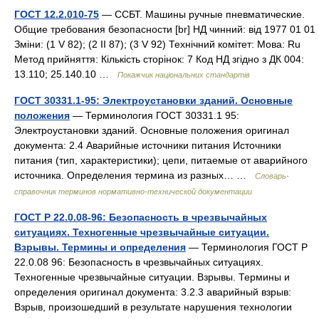
ГОСТ 12.2.010-75
— ССБТ. Машины ручные пневматические.
Общие требования безопасности [br] НД чинний: від 1977 01 01
Зміни: (1 V 82); (2 II 87); (3 V 92) Технічний комітет: Мова: Ru
Метод прийняття: Кількість сторінок: 7 Код НД згідно з ДК 004:
13.110; 25.140.10 …
Покажчик національних стандартів
ГОСТ 30331.1-95: Электроустановки зданий. Основные
положения
— Терминология ГОСТ 30331.1 95:
Электроустановки зданий. Основные положения оригинал
документа: 2.4 Аварийные источники питания Источники
питания (тип, характеристики); цепи, питаемые от аварийного
источника. Определения термина из разных… …
Словарь-
справочник терминов нормативно-технической документации
ГОСТ Р 22.0.08-96: Безопасность в чрезвычайных
ситуациях. Техногенные чрезвычайные ситуации.
Взрывы. Термины и определения
— Терминология ГОСТ Р
22.0.08 96: Безопасность в чрезвычайных ситуациях.
Техногенные чрезвычайные ситуации. Взрывы. Термины и
определения оригинал документа: 3.2.3 аварийный взрыв:
Взрыв, произошедший в результате нарушения технологии