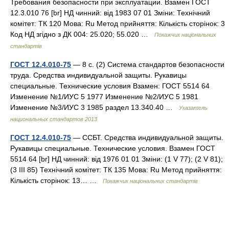
Требования безопасности при эксплуатации. Взамен ГОСТ
12.3.010 76 [br] НД чинний: від 1983 07 01 Зміни: Технічний
комітет: ТК 120 Мова: Ru Метод прийняття: Кількість сторінок: 3
Код НД згідно з ДК 004: 25.020; 55.020 …
Покажчик національних
стандартів
ГОСТ 12.4.010-75
— 8 с. (2) Система стандартов безопасности
труда. Средства индивидуальной защиты. Рукавицы
специальные. Технические условия Взамен: ГОСТ 5514 64
Изменение №1/ИУС 5 1977 Изменение №2/ИУС 5 1981
Изменение №3/ИУС 3 1985 раздел 13.340.40 …
Указатель
национальных стандартов 2013
ГОСТ 12.4.010-75
— ССБТ. Средства индивидуальной защиты.
Рукавицы специальные. Технические условия. Взамен ГОСТ
5514 64 [br] НД чинний: від 1976 01 01 Зміни: (1 V 77); (2 V 81);
(3 III 85) Технічний комітет: ТК 135 Мова: Ru Метод прийняття:
Кількість сторінок: 13… …
Покажчик національних стандартів