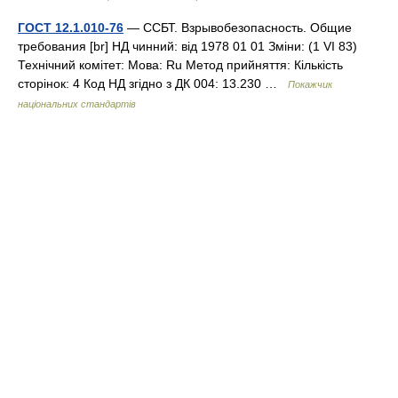
ГОСТ 12.1.010-76
— ССБТ. Взрывобезопасность. Общие
требования [br] НД чинний: від 1978 01 01 Зміни: (1 VI 83)
Технічний комітет: Мова: Ru Метод прийняття: Кількість
сторінок: 4 Код НД згідно з ДК 004: 13.230 …
Покажчик
національних стандартів